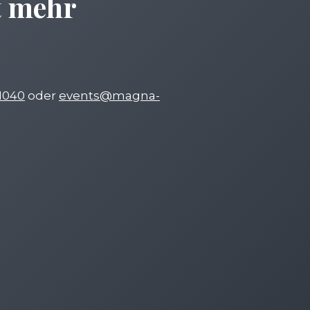
t mehr
1040
oder
events@magna-