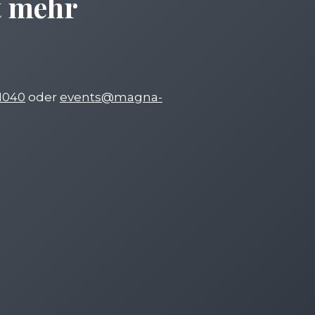
t mehr
1040
oder
events@magna-